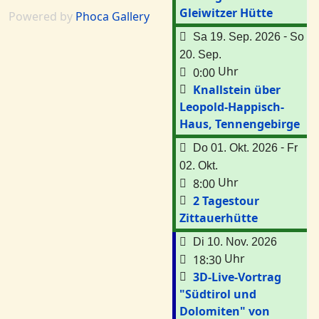
Gleiwitzer Hütte
Powered by
Phoca Gallery
-
Sa 19. Sep. 2026
So
20. Sep.
Uhr
0:00
Knallstein über
Leopold-Happisch-
Haus, Tennengebirge
-
Do 01. Okt. 2026
Fr
02. Okt.
Uhr
8:00
2 Tagestour
Zittauerhütte
Di 10. Nov. 2026
Uhr
18:30
3D-Live-Vortrag
"Südtirol und
Dolomiten" von